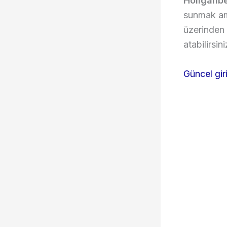
Holiganbe
sunmak ama
üzerinden 
atabilirsini
Güncel giri