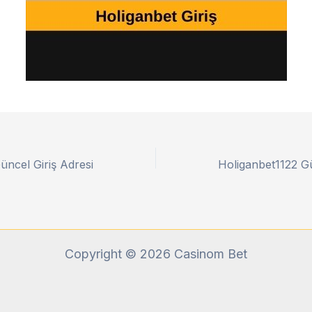
üncel Giriş Adresi
Holiganbet1122 Gü
Copyright © 2026 Casinom Bet