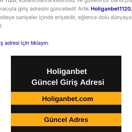
t 1120
, kullanıcılarına kesintisiz ve güvenli bir bahis p
cıyla giriş adresini güncelledi! Artık
Holiganbet1120
siteye saniyeler içinde erişebilir, eğlence dolu dünyay
z.
ş adresi için tıklayın.