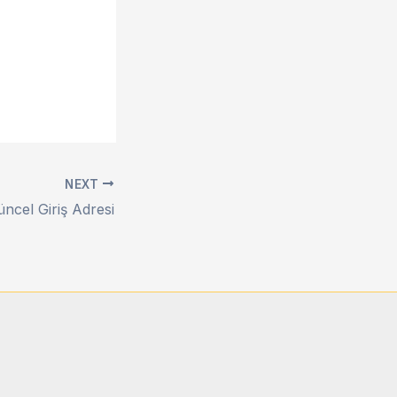
NEXT
ncel Giriş Adresi