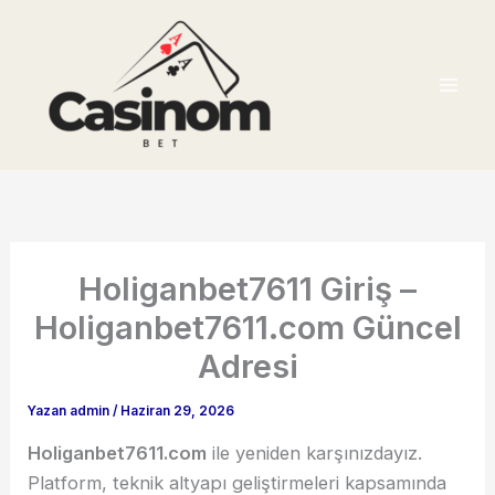
İçeriğe
atla
Holiganbet7611 Giriş –
Holiganbet7611.com Güncel
Adresi
Yazan
admin
/
Haziran 29, 2026
Holiganbet7611.com
ile yeniden karşınızdayız.
Platform, teknik altyapı geliştirmeleri kapsamında