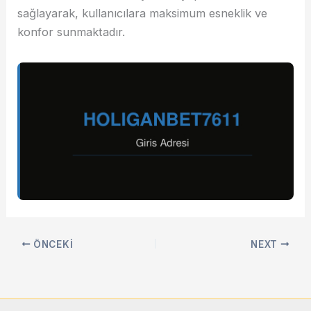
sağlayarak, kullanıcılara maksimum esneklik ve
konfor sunmaktadır.
ÖNCEKI
NEXT