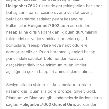
Holiganbet7602
üzerinde gerçekleştirilen her spor
bahsi, canlı bahis, casino oyunu ve slot çevirişi
belirli oranlarda sadakat puanı kazandırır.
Kullanıcılar
Holiganbet7602.com
adresinden
hesaplarına giriş yaparak anlık puan durumlarını
takip edebilir ve kazandıkları puanları çeşitli
bonuslara, freespin’lere veya nakit ödüllere
dönüştürebilirler. Puan harcama işlemleri hesap
panelindeki sadakat bölümünden kolayca
gerçekleştirilebilir ve minimum puan limitleri
aşıldığında çekim talepleri anında işleme alınır.
Seviye atlama sistemi ise kullanıcıların toplam
kazandıkları puanlara göre Bronze, Silver, Gold,
Platinum ve Diamond gibi kademelerde ilerlemelerini
sağlar.
Holiganbet7602 Güncel Giriş
adresinden