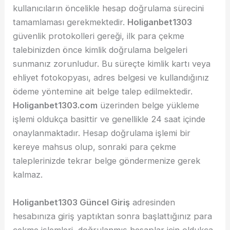
kullanıcıların öncelikle hesap doğrulama sürecini
tamamlaması gerekmektedir.
Holiganbet1303
güvenlik protokolleri gereği, ilk para çekme
talebinizden önce kimlik doğrulama belgeleri
sunmanız zorunludur. Bu süreçte kimlik kartı veya
ehliyet fotokopyası, adres belgesi ve kullandığınız
ödeme yöntemine ait belge talep edilmektedir.
Holiganbet1303.com
üzerinden belge yükleme
işlemi oldukça basittir ve genellikle 24 saat içinde
onaylanmaktadır. Hesap doğrulama işlemi bir
kereye mahsus olup, sonraki para çekme
taleplerinizde tekrar belge göndermenize gerek
kalmaz.
Holiganbet1303 Güncel Giriş
adresinden
hesabınıza giriş yaptıktan sonra başlattığınız para
çekme işlemleri, doğrulanmış hesaplar için oldukça