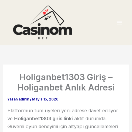
İçeriğe
atla
Holiganbet1303 Giriş –
Holiganbet Anlık Adresi
Yazan
admin
/
Mayıs 15, 2026
Platformun tüm üyeleri yeni adrese davet ediliyor
ve
Holiganbet1303 giris linki
aktif durumda.
Güvenli oyun deneyimi için altyapı güncellemeleri