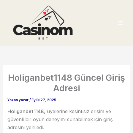
İçeriğe
atla
Holiganbet1148 Güncel Giriş
Adresi
Yazan
yazar
/
Eylül 27, 2025
Holiganbet1148,
üyelerine kesintisiz erişim ve
güvenli bir oyun deneyimi sunabilmek için giriş
adresini yeniledi.