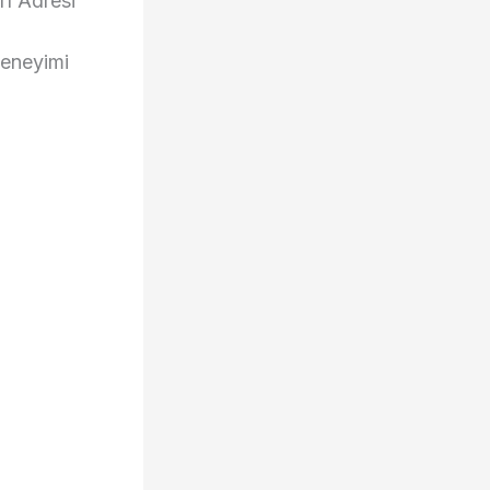
11 Adresi
deneyimi