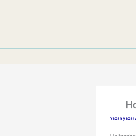
İçeriğe
atla
Ho
Yazan
yazar