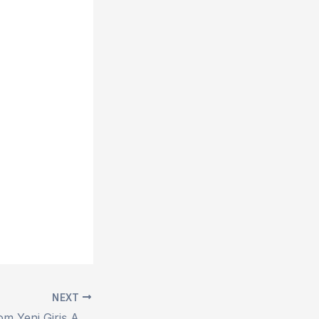
NEXT
Holiganbet1097.com Yeni Giriş Adres Duyurusu