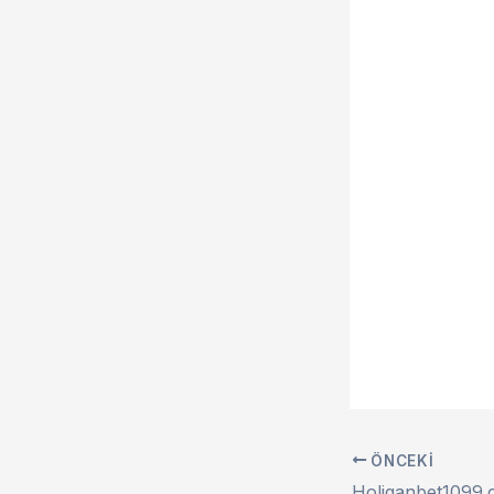
ÖNCEKI