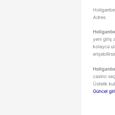
Holiganbe
Adres
Holiganb
yeni giriş
kolayca ul
erişebilirsi
Holiganbe
casino seç
Üstelik ku
Güncel giri