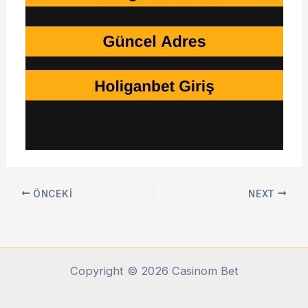
ÖNCEKI
NEXT
Copyright © 2026 Casinom Bet