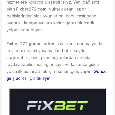
hizmetlere kolayca ulaşabilirsiniz. Yeni bağlantı
olan
Fixbet272.com
, yüksek oranlı spor
bahislerinden slot oyunlarına, canlı casinodan
avantajlı kampanyalara kadar geniş bir içerik
yelpazesi sunuyor.
Fixbet 272 güncel adres
sayesinde donma ya da
erişim problemi yaşamadan bahis keyfini
sürdürebilir, özel promosyonlardan anında
faydalanabilirsiniz. Eğlenceye ve kazanca giden
yolda ilk adımı atmak için hemen giriş yapın!
Güncel
giriş adresi için tıklayın.