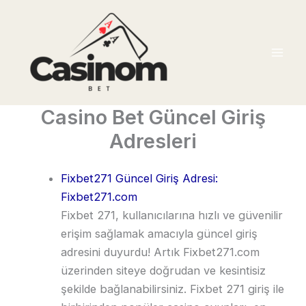
İçeriğe
atla
Casino Bet Güncel Giriş
Adresleri
Fixbet271 Güncel Giriş Adresi:
Fixbet271.com
Fixbet 271, kullanıcılarına hızlı ve güvenilir
erişim sağlamak amacıyla güncel giriş
adresini duyurdu! Artık Fixbet271.com
üzerinden siteye doğrudan ve kesintisiz
şekilde bağlanabilirsiniz. Fixbet 271 giriş ile