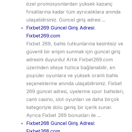
özel promosyonlardan yüksek kazanç
fırsatlarına kadar tüm ayrıcalıklara anında
ulaşabilirsiniz. Güncel giriş adresi ...
Fixbet269 Güncel Giriş Adresi:
Fixbet269.com
Fixbet 269, bahis tutkunlarına kesintisiz ve
güvenli bir erişim sunmak için güncel giriş
adresini duyurdu! Artık Fixbet269.com
üzerinden siteye hızlıca bağlanabilir, en
popüler oyunlara ve yüksek oranlı bahis
seçeneklerine anında ulaşabilirsiniz. Fixbet
269 güncel adresi, üyelerine spor bahisleri,
canlı casino, slot oyunları ve daha birçok
kategoriyle dolu geniş bir içerik sunar.
Ayrıca Fixbet 269 bonusları ile ...
Fixbet268 Güncel Giriş Adresi:
Fixbet268.com